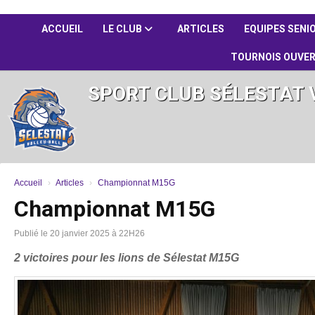
Panneau de gestion des cookies
ACCUEIL
LE CLUB
ARTICLES
EQUIPES SENI
TOURNOIS OUVE
SPORT CLUB SÉLESTAT 
Accueil
Articles
Championnat M15G
Championnat M15G
Publié le 20 janvier 2025 à 22H26
2 victoires pour les lions de Sélestat M15G