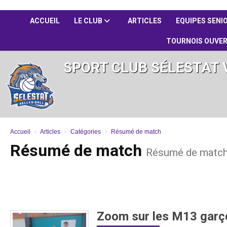
Panneau de gestion des cookies
ACCUEIL
LE CLUB
ARTICLES
EQUIPES SENI
TOURNOIS OUVE
SPORT CLUB SÉLESTAT 
Accueil
Articles
Catégories
Résumé de match
Résumé de match
Résumé de matc
Zoom sur les M13 garç