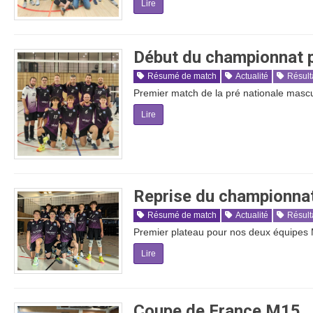
Lire
Début du championnat 
Résumé de match
Actualité
Résult
Premier match de la pré nationale mascu
Lire
Reprise du championn
Résumé de match
Actualité
Résult
Premier plateau pour nos deux équipe
Lire
Coupe de France M15